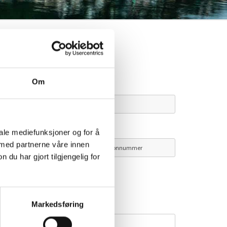
TA KONTAKT
Om
avn*
-post*
Telefon*
iale mediefunksjoner og for å
 med partnerne våre innen
u har gjort tilgjengelig for
g vil bli kontaktet på
E-post
Telefon
ommentar
Markedsføring