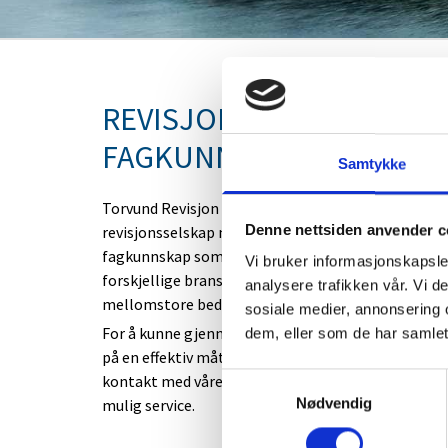
REVISJON OG
FAGKUNNSKAP I FOKUS!
Samtykke
Torvund Revisjon AS er et frittstående
Denne nettsiden anvender c
revisjonsselskap med service, tilgjengelighet og
fagkunnskap som fokus. Kundene våre er i mange
Vi bruker informasjonskapsler
forskjellige bransjer og er i hovedsak små og
analysere trafikken vår. Vi 
mellomstore bedrifter.
sosiale medier, annonsering 
For å kunne gjennomføre revisjonen av selskapene
dem, eller som de har samlet
på en effektiv måte ønsker vi god og personlig
kontakt med våre kunder og dermed yte kunden be
Samtykkevalg
Nødvendig
mulig service.