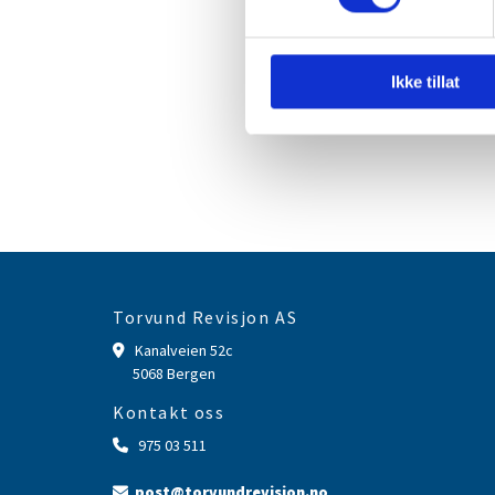
Ikke tillat
Torvund Revisjon AS
Kanalveien 52c

5068 Bergen
Kontakt oss
975 03 511

post@torvundrevisjon.no
