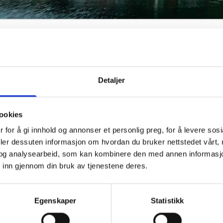
VÅRE TJENESTER
Detaljer
N
Revisjon
Årsregnskap og ligningspapirer
Omorganiseringer, mm.
ookies
Fusjon
E
 for å gi innhold og annonser et personlig preg, for å levere sos
Fisjon
deler dessuten informasjon om hvordan du bruker nettstedet vårt,
Rådgivning & andre konsulenttjenester
og analysearbeid, som kan kombinere den med annen informasjon d
Skatte- og avgifts rådgivning
 inn gjennom din bruk av tjenestene deres.
Je
Kapitalendringer
Andre attestasjonsoppdrag
st
K
Økonomisk rapportering & rådgivning
Egenskaper
Statistikk